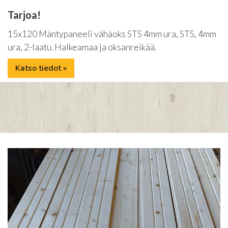
Tarjoa!
15x120 Mäntypaneeli vähäoks STS 4mm ura, STS, 4mm
ura, 2-laatu. Halkeamaa ja oksanreikää.
Katso tiedot »