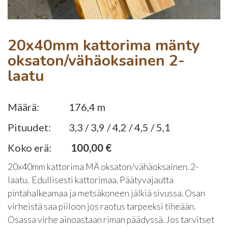
20x40mm kattorima mänty
oksaton/vähäoksainen 2-
laatu
Määrä:
176,4 m
Pituudet:
3,3 / 3,9 / 4,2 / 4,5 / 5,1
Koko erä:
100,00 €
20x40mm kattorima MÄ oksaton/vähäoksainen. 2-
laatu. Edullisesti kattorimaa. Päätyvajautta
pintahalkeamaa ja metsäkoneen jälkiä sivussa. Osan
virheistä saa piiloon jos raotus tarpeeksi tiheään.
Osassa virhe ainoastaan riman päädyssä. Jos tarvitset