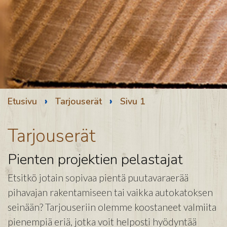
›
›
Etusivu
Tarjouserät
Sivu 1
Tarjouserät
Pienten projektien pelastajat
Etsitkö jotain sopivaa pientä puutavaraerää
pihavajan rakentamiseen tai vaikka autokatoksen
seinään? Tarjouseriin olemme koostaneet valmiita
pienempiä eriä, jotka voit helposti hyödyntää