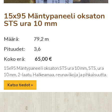
15x95 Mäntypaneeli oksaton
STS ura 10 mm
Määrä:
79,2 m
Pituudet:
3,6
Koko erä:
65,00 €
15x95 Mäntypaneeli oksaton STS ura 10 mm, STS, ura
10 mm, 2-laatu. Halkeamaa, reunavikoja ja pihkaisuutta.
Katso tiedot »