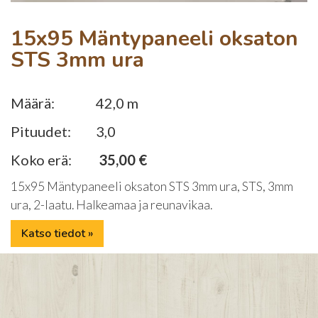
15x95 Mäntypaneeli oksaton
STS 3mm ura
Määrä:
42,0 m
Pituudet:
3,0
Koko erä:
35,00 €
15x95 Mäntypaneeli oksaton STS 3mm ura, STS, 3mm
ura, 2-laatu. Halkeamaa ja reunavikaa.
Katso tiedot »