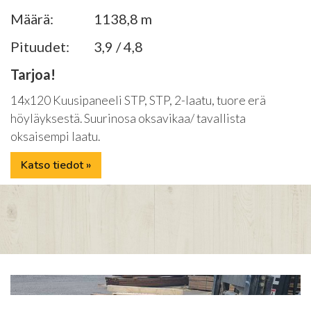
Määrä:
1138,8 m
Pituudet:
3,9 / 4,8
Tarjoa!
14x120 Kuusipaneeli STP, STP, 2-laatu, tuore erä
höyläyksestä. Suurinosa oksavikaa/ tavallista
oksaisempi laatu.
Katso tiedot »