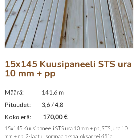
15x145 Kuusipaneeli STS ura
10 mm + pp
Määrä:
141,6 m
Pituudet:
3,6 / 4,8
Koko erä:
170,00 €
15x145 Kuusipaneeli STS ura 10 mm + pp, STS, ura 10
mm + pp, 2-laatu. Isompaa oksaa, oksanreikiä ja