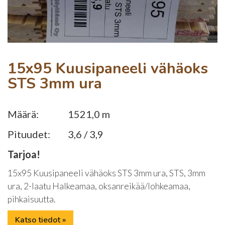
15x95 Kuusipaneeli vähäoks
STS 3mm ura
Määrä:
1521,0 m
Pituudet:
3,6 / 3,9
Tarjoa!
15x95 Kuusipaneeli vähäoks STS 3mm ura, STS, 3mm
ura, 2-laatu Halkeamaa, oksanreikää/lohkeamaa,
pihkaisuutta.
Katso tiedot »