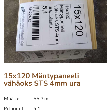
15x120 Mäntypaneeli
vähäoks STS 4mm ura
Määrä:
66,3 m
Pituudet:
5,1