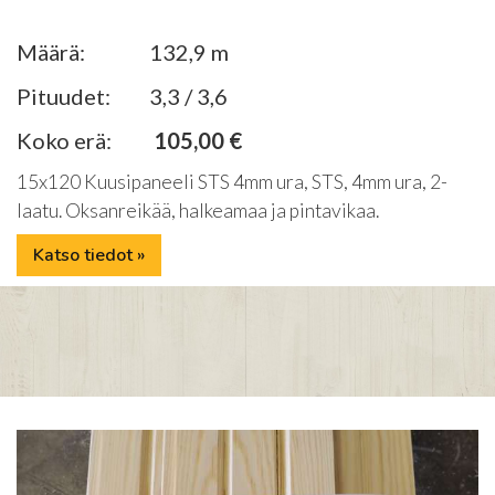
Määrä:
132,9 m
Pituudet:
3,3 / 3,6
Koko erä:
105,00 €
15x120 Kuusipaneeli STS 4mm ura, STS, 4mm ura, 2-
laatu. Oksanreikää, halkeamaa ja pintavikaa.
Katso tiedot »