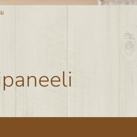
li
paneeli