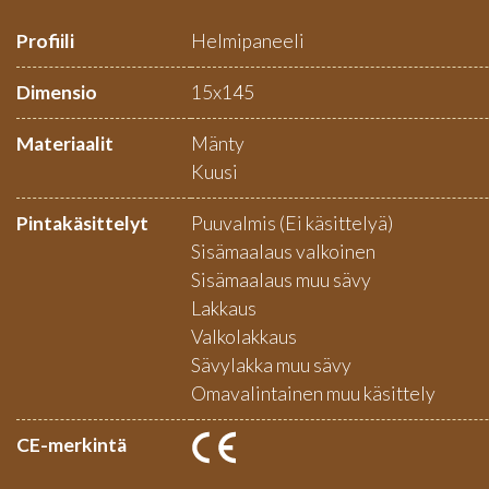
Profiili
Helmipaneeli
Dimensio
15x145
Materiaalit
Mänty
Kuusi
Pintakäsittelyt
Puuvalmis (Ei käsittelyä)
Sisämaalaus valkoinen
Sisämaalaus muu sävy
Lakkaus
Valkolakkaus
Sävylakka muu sävy
Omavalintainen muu käsittely
CE-merkintä