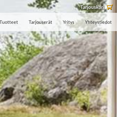
Tarjouskori
Tuotteet
Tarjouserät
Yritys
Yhteystiedot