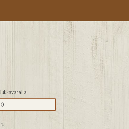
ukkavaralla
a.