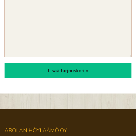
AROLAN HÖYLÄÄMÖ OY