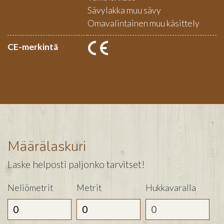
Sävylakka muu sävy
Omavalintainen muu käsittely
CE-merkintä
Määrälaskuri
Laske helposti paljonko tarvitset!
Neliömetrit
Metrit
Hukkavaralla