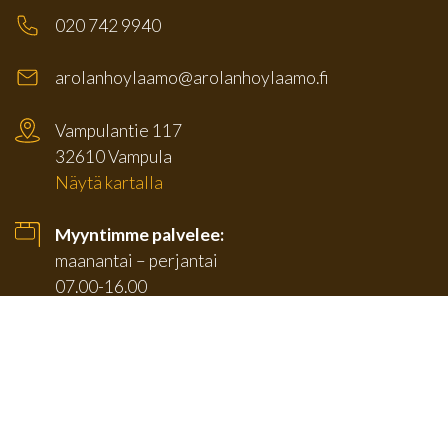
020 742 9940
arolanhoylaamo@arolanhoylaamo.fi
Vampulantie 117
32610 Vampula
Näytä kartalla
Myyntimme palvelee:
maanantai – perjantai
07.00-16.00
(Pihamyyntimme sulkeutuu klo 15.30)
TUOTTEET
SIVUT
Karmilistat
Etusivu
Jalkalistat
Tuotteet