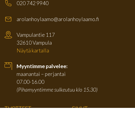
020 742 9940
arolanhoylaamo@arolanhoylaamo.fi
Vampulantie 117
32610 Vampula
Näytä kartalla
Myyntimme palvelee:
maanantai – perjantai
07.00-16.00
(Pihamyyntimme sulkeutuu klo 15.30)
TUOTTEET
SIVUT
Karmilistat
Etusivu
Jalkalistat
Tuotteet