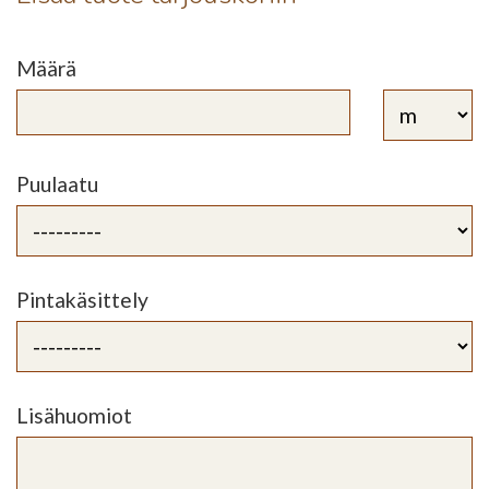
Määrä
Puulaatu
Pintakäsittely
Lisähuomiot