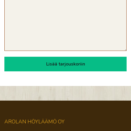
AROLAN HÖYLÄÄMÖ OY