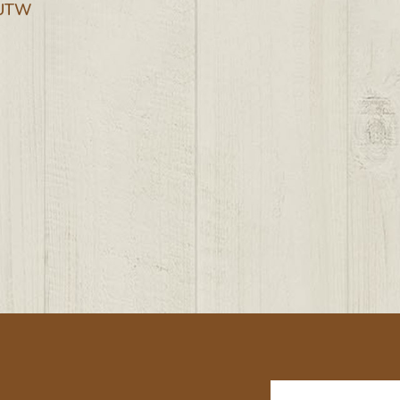
 UTW
W