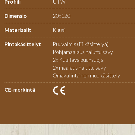
Profiili
UTW
Dimensio
20x120
Materiaalit
Kuusi
Pintakäsittelyt
Puuvalmis (Ei käsittelyä)
Pohjamaalaus haluttu sävy
2x Kuultava puunsuoja
2x maalaus haluttu sävy
Omavalintainen muu käsittely
CE-merkintä