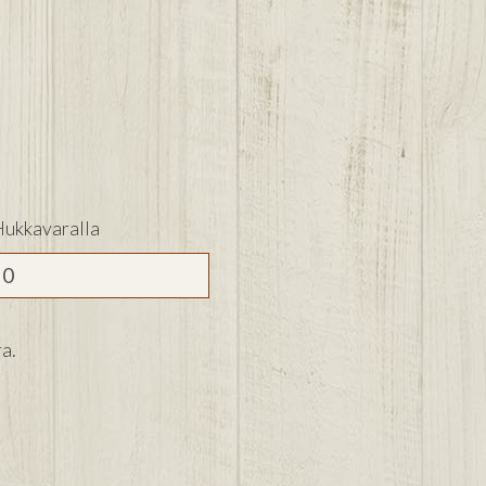
ukkavaralla
a.