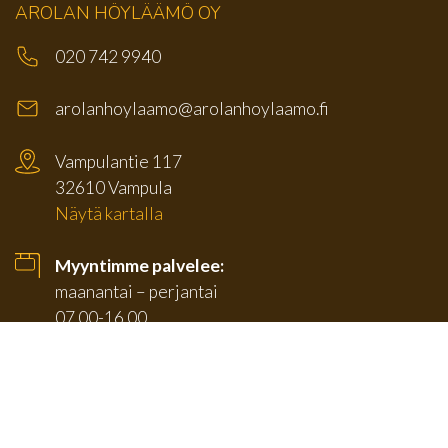
AROLAN HÖYLÄÄMÖ OY
020 742 9940
arolanhoylaamo@arolanhoylaamo.fi
Vampulantie 117
32610 Vampula
Näytä kartalla
Myyntimme palvelee:
maanantai – perjantai
07.00-16.00
(Pihamyyntimme sulkeutuu klo 15.30)
TUOTTEET
SIVUT