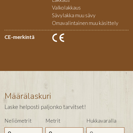
Valkolakkaus
Sävylakka muu sävy
Omavalintainen muu käsittely
CE-merkintä
Määrälaskuri
Laske helposti paljonko tarvitset!
Neliömetrit
Metrit
Hukkavaralla