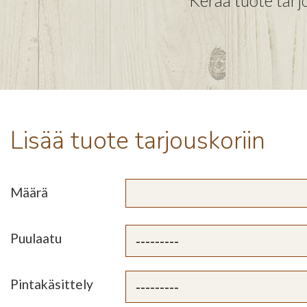
Kerää tuote tarjo
Lisää tuote tarjouskoriin
Määrä
Puulaatu
Pintakäsittely