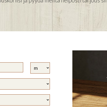
uskoriisi ja pyydä meiltä helposti tarjous sii