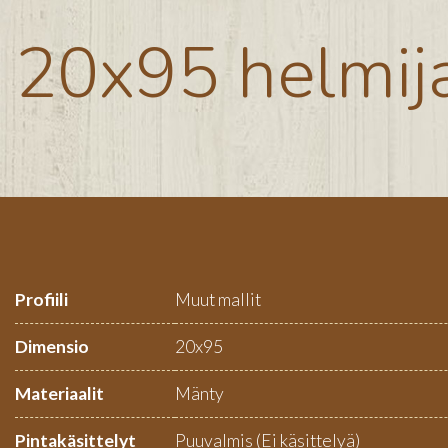
20x95 helmija
Profiili
Muut mallit
Dimensio
20x95
Materiaalit
Mänty
Pintakäsittelyt
Puuvalmis (Ei käsittelyä)