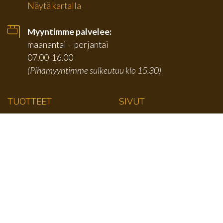
Näytä kartalla
Myyntimme palvelee:
maanantai – perjantai
07.00-16.00
(Pihamyyntimme sulkeutuu klo 15.30)
TUOTTEET
SIVUT
Karmilistat
Etusivu
Jalkalistat
Tuotteet
Kattolistat
Tarjouserät
Kulmalistat
Yritys
Paneelit
Yhteystiedot
Ympärihöylätyt
Tietosuoja ja
rekisteriseloste
Vino- ja kattorimat