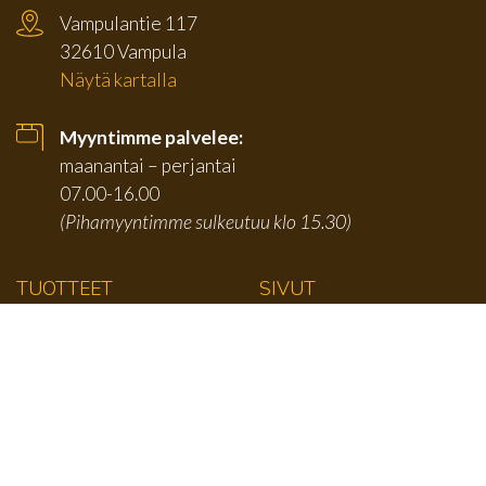
Vampulantie 117
32610 Vampula
Näytä kartalla
Myyntimme palvelee:
maanantai – perjantai
07.00-16.00
(Pihamyyntimme sulkeutuu klo 15.30)
TUOTTEET
SIVUT
Karmilistat
Etusivu
Jalkalistat
Tuotteet
Kattolistat
Tarjouserät
Kulmalistat
Yritys
Paneelit
Yhteystiedot