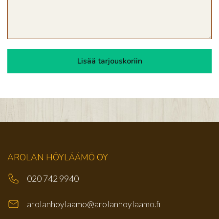
AROLAN HÖYLÄÄMÖ OY
020 742 9940
arolanhoylaamo@arolanhoylaamo.fi