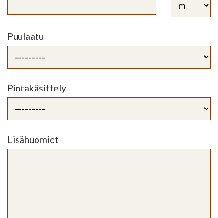
Puulaatu
Pintakäsittely
Lisähuomiot