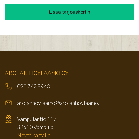
AROLAN HÖYLÄÄMÖ OY
020 742 9940
arolanhoylaamo@arolanhoylaamo.fi
Vampulantie 117
32610 Vampula
Näytä kartalla