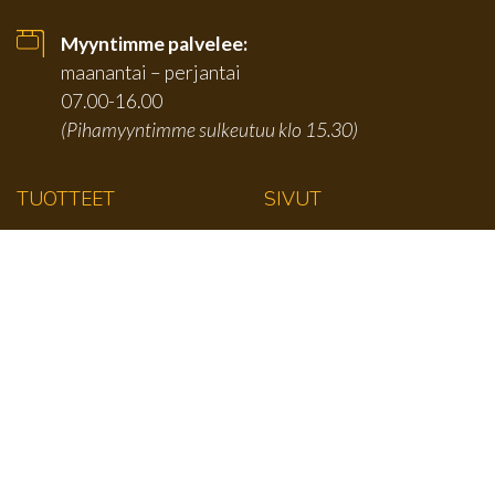
Myyntimme palvelee:
maanantai – perjantai
07.00-16.00
(Pihamyyntimme sulkeutuu klo 15.30)
TUOTTEET
SIVUT
Karmilistat
Etusivu
Jalkalistat
Tuotteet
Kattolistat
Tarjouserät
Kulmalistat
Yritys
Paneelit
Yhteystiedot
Ympärihöylätyt
Tietosuoja ja
rekisteriseloste
Vino- ja kattorimat
Lattialaudat