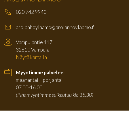
020 742 9940
arolanhoylaamo@arolanhoylaamo.fi
Vampulantie 117
32610 Vampula
Näytä kartalla
Myyntimme palvelee:
maanantai – perjantai
07.00-16.00
(Pihamyyntimme sulkeutuu klo 15.30)
TUOTTEET
SIVUT
Karmilistat
Etusivu