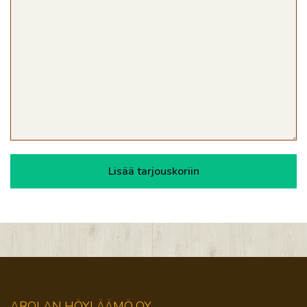
AROLAN HÖYLÄÄMÖ OY