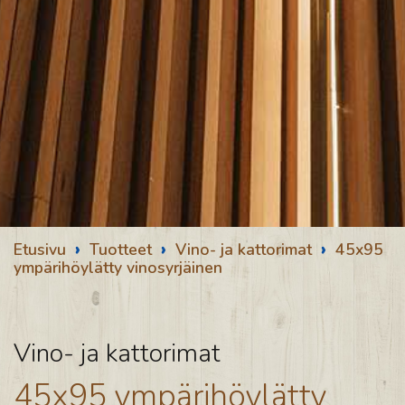
›
›
›
Etusivu
Tuotteet
Vino- ja kattorimat
45x95
ympärihöylätty vinosyrjäinen
Vino- ja kattorimat
45x95 ympärihöylätty