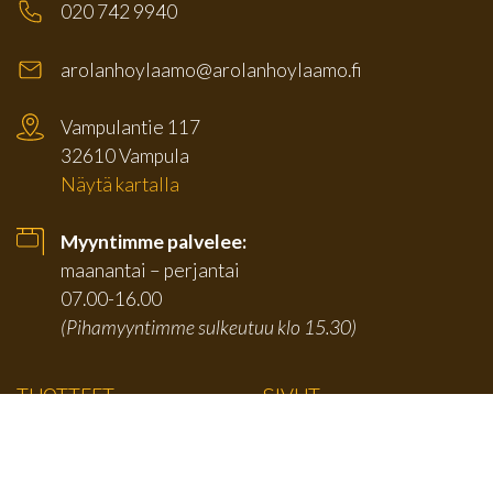
020 742 9940
arolanhoylaamo@arolanhoylaamo.fi
Vampulantie 117
32610 Vampula
Näytä kartalla
Myyntimme palvelee:
maanantai – perjantai
07.00-16.00
(Pihamyyntimme sulkeutuu klo 15.30)
TUOTTEET
SIVUT
Karmilistat
Etusivu
Jalkalistat
Tuotteet