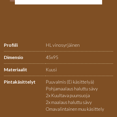
Profiili
HL vinosyrjäinen
Dimensio
45x95
Materiaalit
Kuusi
Pintakäsittelyt
Puuvalmis (Ei käsittelyä)
Pohjamaalaus haluttu sävy
2x Kuultava puunsuoja
2x maalaus haluttu sävy
Omavalintainen muu käsittely