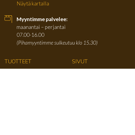
Näytä kartalla
Myyntimme palvelee:
maanantai – perjantai
07.00-16.00
(Pihamyyntimme sulkeutuu klo 15.30)
TUOTTEET
SIVUT
Karmilistat
Etusivu
Jalkalistat
Tuotteet
Kattolistat
Tarjouserät
Kulmalistat
Yritys
Paneelit
Yhteystiedot
Ympärihöylätyt
Tietosuoja ja
rekisteriseloste
Vino- ja kattorimat