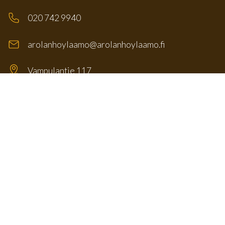
020 742 9940
arolanhoylaamo@arolanhoylaamo.fi
Vampulantie 117
32610 Vampula
Näytä kartalla
Myyntimme palvelee:
maanantai – perjantai
07.00-16.00
(Pihamyyntimme sulkeutuu klo 15.30)