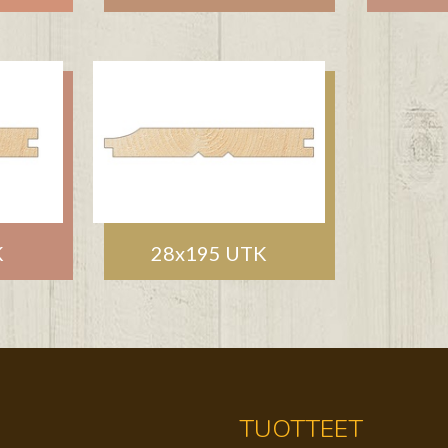
K
28x195 UTK
TUOTTEET