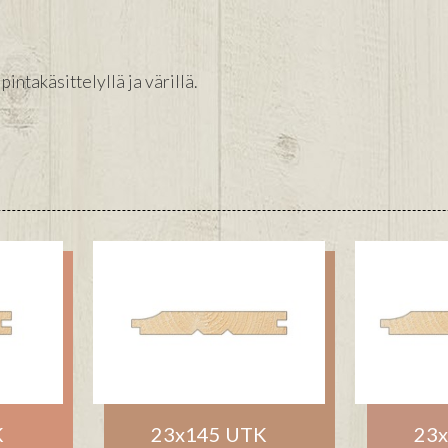
ntakäsittelyllä ja värillä.
K
23x145 UTK
23