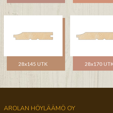
28x145 UTK
28x170 UT
AROLAN HÖYLÄÄMÖ OY