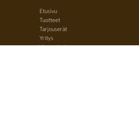
Etusivu
Tuotteet
Tarjouserät
Yritys
Yhteystiedot
Tietosuoja ja rekisteriseloste