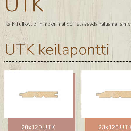
UTK
Kaikki ulkovuorimme on mahdollista saada haluamallanne pi
UTK keilapontti
20x120 UTK
23x120 UT