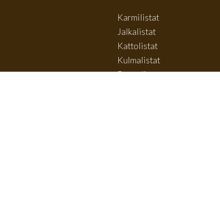
Karmilistat
Jalkalistat
Kattolistat
Kulmalistat
Paneelit
Ympärihöylätyt
Vino- ja kattorimat
Lattialaudat
Ulkovuorit
Hienosahatut
Sahatavara
Kyllästetyt
Muut tuotteet