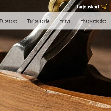
Tarjouskori
Tuotteet
Tarjouserät
Yritys
Yhteystiedot