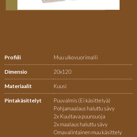
Profiili
Muu ulkovuorimalli
Dimensio
20x120
Materiaalit
Kuusi
Pintakäsittelyt
Puuvalmis (Ei käsittelyä)
Pohjamaalaus haluttu sävy
2x Kuultava puunsuoja
2x maalaus haluttu sävy
Omavalintainen muu käsittely