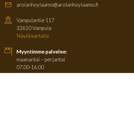
arolanhoylaamo@arolanhoylaamo.fi
Vampulantie 117
32610 Vampula
Näytä kartalla
Myyntimme palvelee:
maanantai – perjantai
07.00-16.00
(Pihamyyntimme sulkeutuu klo 15.30)
TUOTTEET
SIVUT
Karmilistat
Etusivu
Jalkalistat
Tuotteet
Kattolistat
Tarjouserät
Kulmalistat
Yritys