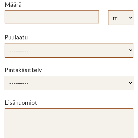
Määrä
Puulaatu
Pintakäsittely
Lisähuomiot