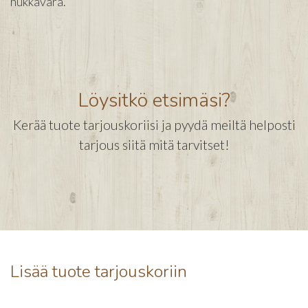
hukkavara.
Löysitkö etsimäsi?
Kerää tuote tarjouskoriisi ja pyydä meiltä helposti
tarjous siitä mitä tarvitset!
Lisää tuote tarjouskoriin