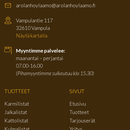
arolanhoylaamo@arolanhoylaamo.fi
Vampulantie 117
32610 Vampula
Näytä kartalla
Myyntimme palvelee:
maanantai – perjantai
07.00-16.00
(Pihamyyntimme sulkeutuu klo 15.30)
TUOTTEET
SIVUT
Karmilistat
Etusivu
Jalkalistat
Tuotteet
Kattolistat
Tarjouserät
Kulmalistat
Yritys