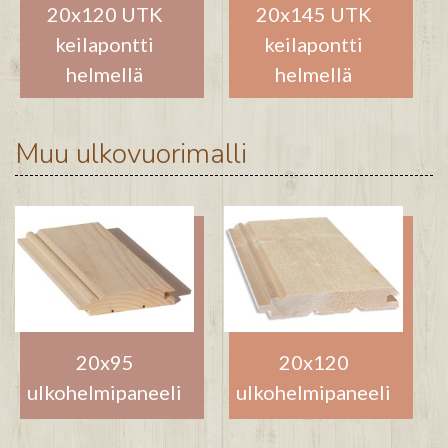
20x120 UTK
20x145 UTK
keilapontti
keilapontti
helmellä
helmellä
Muu ulkovuorimalli
20x95
20x120
ulkohelmipaneeli
ulkohelmipaneeli